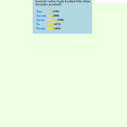
hranické radnici bude kvalitně řešit oblast
životního prostředí?
Ano
(3785)
Asi ano
(3888)
Asi ne
(7098)
Ne
(4572)
Nevim
(4842)