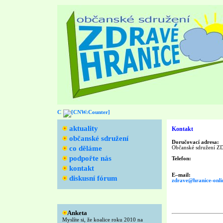
aktuality
Kontakt
občanské sdružení
Doručovací adresa:
co děláme
Občanské sdružení Z
podpořte nás
Telefon:
kontakt
E–mail:
diskusní fórum
zdrave@hranice-onli
Anketa
Myslíte si, že koalice roku 2010 na